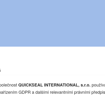
s
společnost
používá
QUICKSEAL INTERNATIONAL, s.r.o.
nařízením GDPR a dalšími relevantními právními předpis