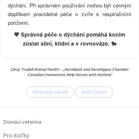
dýchání. Při správném používání mohou být cenným
doplňkem pravidelné péče o zvíře s respiračními
potížemi.
💙 Správná péče o dýchání pomáhá koním
zůstat silní, klidní a v rovnováze. 🐎
Zdroj: Trudell Animal Health – „AeroMask and AeroHippus Chamber:
Canadian Innovations Help Horses with Asthma“
Předchozí článek
Další článek
Z
á
Domácí veterina
p
a
Pro kočky
t