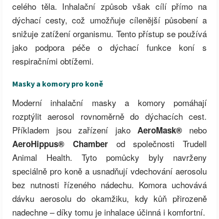
celého těla. Inhalační způsob však cílí přímo na
dýchací cesty, což umožňuje cílenější působení a
snižuje zatížení organismu. Tento přístup se používá
jako podpora péče o dýchací funkce koní s
respiračními obtížemi.
Masky a komory pro koně
Moderní inhalační masky a komory pomáhají
rozptýlit aerosol rovnoměrně do dýchacích cest.
Příkladem jsou zařízení jako
nebo
AeroMask®
od společnosti Trudell
AeroHippus® Chamber
Animal Health. Tyto pomůcky byly navrženy
speciálně pro koně a usnadňují vdechování aerosolu
bez nutnosti řízeného nádechu. Komora uchovává
dávku aerosolu do okamžiku, kdy kůň přirozeně
nadechne – díky tomu je inhalace účinná i komfortní.