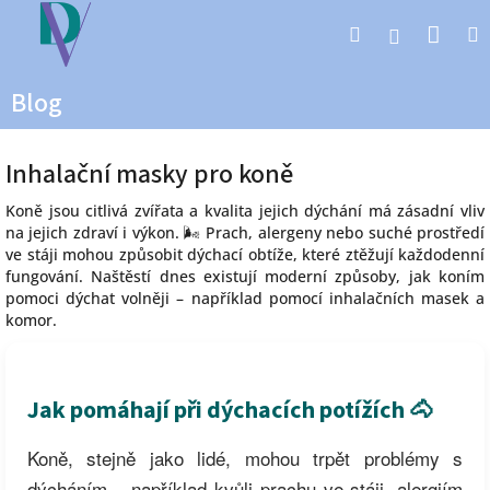
Přejít
Nák
Hledat
na
Přihlášen
obsah
koší
Blog
Inhalační masky pro koně
Koně jsou citlivá zvířata a kvalita jejich dýchání má zásadní vliv
na jejich zdraví i výkon. 🌬️ Prach, alergeny nebo suché prostředí
ve stáji mohou způsobit dýchací obtíže, které ztěžují každodenní
fungování. Naštěstí dnes existují moderní způsoby, jak koním
pomoci dýchat volněji – například pomocí inhalačních masek a
komor.
Jak pomáhají při dýchacích potížích 🐴
Koně, stejně jako lidé, mohou trpět problémy s
dýcháním – například kvůli prachu ve stáji, alergiím