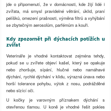
jde o připomenutí, že v domácnosti, kde žijí lidé i
zvířata, má smysl pravidelné větrání, úklid, praní
pelíšků, omezení prašnosti, výměna filtrů a vyhýbání
se zbytečným aerosolům, parfémům a kouři.
Kdy zpozornět při dýchacích potížích u
zvířat
Veterináře je vhodné kontaktovat zejména tehdy,
pokud se u zvířete objeví kašel, který se opakuje
nebo zhoršuje, sípání, hlučné nebo namáhavé
dýchání, rychlé dýchání v klidu, výrazná únava nebo
horší tolerance pohybu, výtok z nosu, podrážděné
nebo slzící oči.
U kočky je varovným příznakem dýchání s
otevřenou tlamou. U koně je vhodné řešit pokles