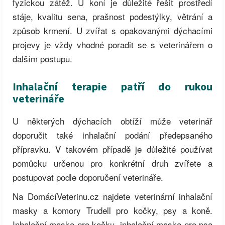
fyzickou zátěž. U koní je důležité řešit prostředí
stáje, kvalitu sena, prašnost podestýlky, větrání a
způsob krmení. U zvířat s opakovanými dýchacími
projevy je vždy vhodné poradit se s veterinářem o
dalším postupu.
Inhalační terapie patří do rukou
veterináře
U některých dýchacích obtíží může veterinář
doporučit také inhalační podání předepsaného
přípravku. V takovém případě je důležité používat
pomůcku určenou pro konkrétní druh zvířete a
postupovat podle doporučení veterináře.
Na DomácíVeterinu.cz najdete veterinární inhalační
masky a komory Trudell pro kočky, psy a koně.
Inhalační maska pro kočku, inhalační maska pro psa