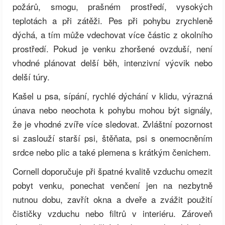
požárů, smogu, prašném prostředí, vysokých
teplotách a při zátěži. Pes při pohybu zrychleně
dýchá, a tím může vdechovat více částic z okolního
prostředí. Pokud je venku zhoršené ovzduší, není
vhodné plánovat delší běh, intenzivní výcvik nebo
delší túry.
Kašel u psa, sípání, rychlé dýchání v klidu, výrazná
únava nebo neochota k pohybu mohou být signály,
že je vhodné zvíře více sledovat. Zvláštní pozornost
si zaslouží starší psi, štěňata, psi s onemocněním
srdce nebo plic a také plemena s krátkým čenichem.
Cornell doporučuje při špatné kvalitě vzduchu omezit
pobyt venku, ponechat venčení jen na nezbytně
nutnou dobu, zavřít okna a dveře a zvážit použití
čističky vzduchu nebo filtrů v interiéru. Zároveň