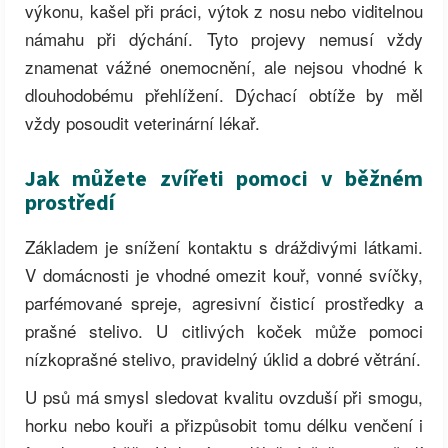
výkonu, kašel při práci, výtok z nosu nebo viditelnou
námahu při dýchání. Tyto projevy nemusí vždy
znamenat vážné onemocnění, ale nejsou vhodné k
dlouhodobému přehlížení. Dýchací obtíže by měl
vždy posoudit veterinární lékař.
Jak můžete zvířeti pomoci v běžném
prostředí
Základem je snížení kontaktu s dráždivými látkami.
V domácnosti je vhodné omezit kouř, vonné svíčky,
parfémované spreje, agresivní čisticí prostředky a
prašné stelivo. U citlivých koček může pomoci
nízkoprašné stelivo, pravidelný úklid a dobré větrání.
U psů má smysl sledovat kvalitu ovzduší při smogu,
horku nebo kouři a přizpůsobit tomu délku venčení i