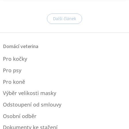
Další článek
Z
á
Domácí veterina
p
a
Pro kočky
t
í
Pro psy
Pro koně
Výběr velikosti masky
Odstoupení od smlouvy
Osobní odběr
Dokumenty ke stažení