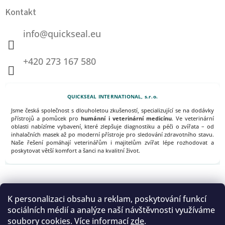
Kontakt
info
@
quickseal.eu
+420 273 167 580
QUICKSEAL INTERNATIONAL, s.r.o.
Jsme česká společnost s dlouholetou zkušeností, specializující se na dodávky
přístrojů a pomůcek pro
humánní i veterinární medicínu
. Ve veterinární
oblasti nabízíme vybavení, které zlepšuje diagnostiku a péči o zvířata – od
inhalačních masek až po moderní přístroje pro sledování zdravotního stavu.
Naše řešení pomáhají veterinářům i majitelům zvířat lépe rozhodovat a
poskytovat větší komfort a šanci na kvalitní život.
Domácí veterina
K personalizaci obsahu a reklam, poskytování funkcí
Copyright 2026 © QUICKSEAL INTERNATIONAL, s.r.o. • Všechna
sociálních médií a analýze naší návštěvnosti využíváme
práva vyhrazena •
soubory cookies. Více informací
zde
.