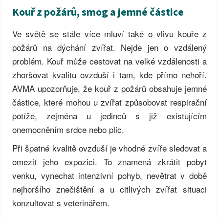
Kouř z požárů, smog a jemné částice
Ve světě se stále více mluví také o vlivu kouře z
požárů na dýchání zvířat. Nejde jen o vzdálený
problém. Kouř může cestovat na velké vzdálenosti a
zhoršovat kvalitu ovzduší i tam, kde přímo nehoří.
AVMA upozorňuje, že kouř z požárů obsahuje jemné
částice, které mohou u zvířat způsobovat respirační
potíže, zejména u jedinců s již existujícím
onemocněním srdce nebo plic.
Při špatné kvalitě ovzduší je vhodné zvíře sledovat a
omezit jeho expozici. To znamená zkrátit pobyt
venku, vynechat intenzivní pohyb, nevětrat v době
nejhoršího znečištění a u citlivých zvířat situaci
konzultovat s veterinářem.