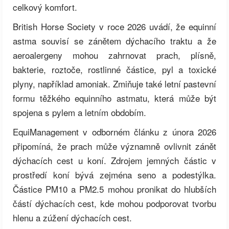
celkový komfort.
British Horse Society v roce 2026 uvádí, že equinní
astma souvisí se zánětem dýchacího traktu a že
aeroalergeny mohou zahrnovat prach, plísně,
bakterie, roztoče, rostlinné částice, pyl a toxické
plyny, například amoniak. Zmiňuje také letní pastevní
formu těžkého equinního astmatu, která může být
spojena s pylem a letním obdobím.
EquiManagement v odborném článku z února 2026
připomíná, že prach může významně ovlivnit zánět
dýchacích cest u koní. Zdrojem jemných částic v
prostředí koní bývá zejména seno a podestýlka.
Částice PM10 a PM2.5 mohou pronikat do hlubších
částí dýchacích cest, kde mohou podporovat tvorbu
hlenu a zúžení dýchacích cest.