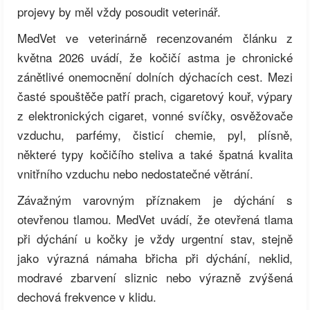
projevy by měl vždy posoudit veterinář.
MedVet ve veterinárně recenzovaném článku z
května 2026 uvádí, že kočičí astma je chronické
zánětlivé onemocnění dolních dýchacích cest. Mezi
časté spouštěče patří prach, cigaretový kouř, výpary
z elektronických cigaret, vonné svíčky, osvěžovače
vzduchu, parfémy, čisticí chemie, pyl, plísně,
některé typy kočičího steliva a také špatná kvalita
vnitřního vzduchu nebo nedostatečné větrání.
Závažným varovným příznakem je dýchání s
otevřenou tlamou. MedVet uvádí, že otevřená tlama
při dýchání u kočky je vždy urgentní stav, stejně
jako výrazná námaha břicha při dýchání, neklid,
modravé zbarvení sliznic nebo výrazně zvýšená
dechová frekvence v klidu.