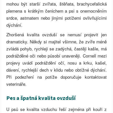
mohou být starší zvířata, štěňata, brachycefalická
plemena s krátkým čenichem a psi s onemocněním
srdce, astmatem nebo jinými potížemi ovlivňujícími
dýchání.
Zhoršená kvalita ovzduší se nemusí projevit jen
dramaticky. Někdy si majitel všimne, že zvíře méně
zvládá pohyb, rychleji se zadýchá, častěji kašle, má
podrážděné oči nebo působí unaveněji. Cornell mezi
projevy uvádí podráždění očí, nosu a krku, kašel,
dávení, rychlejší dech v klidu nebo obtížné dýchání.
Při podezření na potíže doporučuje kontaktovat
veterináře.
Pes a špatná kvalita ovzduší
U psů se kvalita vzduchu řeší zejména při kouři z