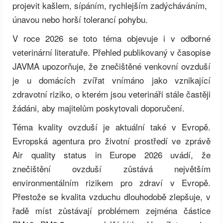
projevit kašlem, sípáním, rychlejším zadýcháváním,
únavou nebo horší tolerancí pohybu.
V roce 2026 se toto téma objevuje i v odborné
veterinární literatuře. Přehled publikovaný v časopise
JAVMA upozorňuje, že znečištěné venkovní ovzduší
je u domácích zvířat vnímáno jako vznikající
zdravotní riziko, o kterém jsou veterináři stále častěji
žádáni, aby majitelům poskytovali doporučení.
Téma kvality ovzduší je aktuální také v Evropě.
Evropská agentura pro životní prostředí ve zprávě
Air quality status in Europe 2026 uvádí, že
znečištění ovzduší zůstává největším
environmentálním rizikem pro zdraví v Evropě.
Přestože se kvalita vzduchu dlouhodobě zlepšuje, v
řadě míst zůstávají problémem zejména částice