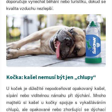
doporučuje vynechat běhání nebo turistiku, dokud se
kvalita vzduchu nezlepší.
Kočka: kašel nemusí být jen „chlupy“
U koček je důležité nepodceňovat opakovaný kašel,
sípání nebo viditelnou námahu při dýchání. Mnoho
majitelů si kašel u kočky spojuje s vykašláváním
chlupů, ale opakované nebo zhoršující se dýchací