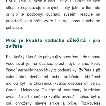
PM10, PM2.5, ozon a další látky. U zvířat se sice
situace neposuzuje stejnými limity jako u lidí, ale
princip je podobný: dýchací systém reaguje na
prostředí, ve kterém zvíře žije, spí, pracuje nebo se
pohybuje.
Proč je kvalita vzduchu důležitá i pro
zvířata
Psi, kočky i koně se pohybují v prostředí, kde mohou
vdechovat jemné částice, prach, pyl, plísně, kouř,
čisticí aerosoly nebo látky z podestýlky. Zvířata s již
existujícími dýchacími nebo srdečními obtížemi
mohou být na zhoršenou kvalitu ovzduší citlivější.
Cornell University College of Veterinary Medicine
uvádí, že při zhoršené kvalitě ovzduší mohou být u
psů ohroženy hlavně srdce a plíce. Rizikovější