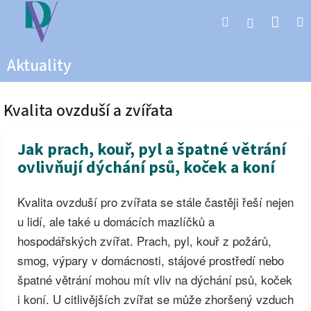
Přejít
Nák
Hledat
na
Přihlášen
obsah
koší
Aktuality
Kvalita ovzduší a zvířata
Jak prach, kouř, pyl a špatné větrání
ovlivňují dýchání psů, koček a koní
Kvalita ovzduší pro zvířata se stále častěji řeší nejen
u lidí, ale také u domácích mazlíčků a
hospodářských zvířat. Prach, pyl, kouř z požárů,
smog, výpary v domácnosti, stájové prostředí nebo
špatné větrání mohou mít vliv na dýchání psů, koček
i koní. U citlivějších zvířat se může zhoršený vzduch